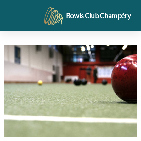
Bowls Club Champéry
Vidéos
Notre halle
Disponibilité halle été 26
Entraînements
Formulaire d'inscription