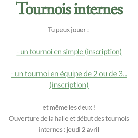
Tarifs publiques
Tournois internes
Tu peux jouer :
Tournois internes
Equipes inscrites
- un tournoi en simple (inscription)
Règlements tournois internes
- un tournoi en équipe de 2 ou de 3...
Tarifs saison 26
(inscription)
Tournois à Champéry
Winter Session 2027
et même les deux !
Ouverture de la halle et début des tournois
Bowls Champéry Trophy
internes : jeudi 2 avril
Archives tournois