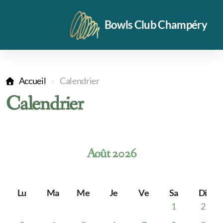
Bowls Club Champéry
Accueil
Calendrier
Calendrier
Vidéos
Notre halle
Août 2026
Disponibilité halle été 26
Entraînements
Lu
Ma
Me
Je
Ve
Sa
Di
Formulaire d'inscription
1
2