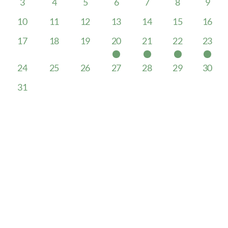
Tarifs publiques
3
4
5
6
7
8
9
10
11
12
13
14
15
16
17
18
19
20
21
22
23
Tournois internes
24
25
26
27
28
29
30
Equipes inscrites
31
Règlements tournois internes
Tarifs saison 26
Tournois à Champéry
Winter Session 2027
Bowls Champéry Trophy
Archives tournois