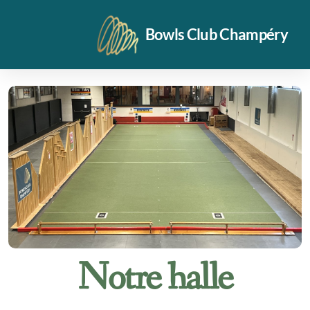
Bowls Club Champéry
Vidéos
Notre halle
Disponibilité halle été 26
Entraînements
Notre halle
Formulaire d'inscription