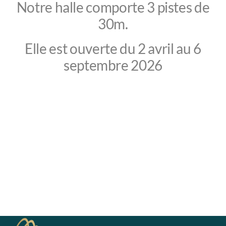
Tarifs publiques
Notre halle comporte 3 pistes de
30m.
Elle est ouverte du 2 avril au 6
Tournois internes
septembre 2026
Equipes inscrites
Règlements tournois internes
Tarifs saison 26
Tournois à Champéry
Winter Session 2027
Bowls Champéry Trophy
Archives tournois