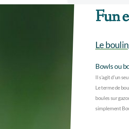
Fun et
Le boulin
Bowls ou bo
Il s'agit d'un s
Le terme de boul
boules sur gaz
simplement Bow