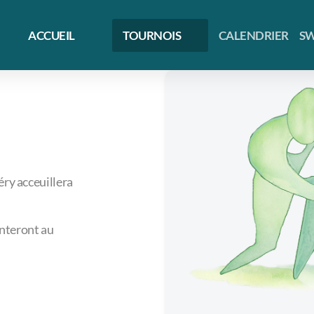
ACCUEIL
TOURNOIS
CALENDRIER
SW
ry acceuillera
onteront au