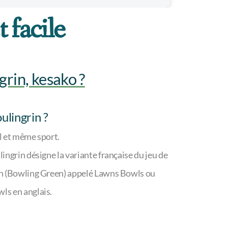
 facile
grin, kesako ?
ulingrin ?
eul et même sport.
ingrin désigne la variante française du jeu de
on (Bowling Green) appelé Lawns Bowls ou
ls en anglais.