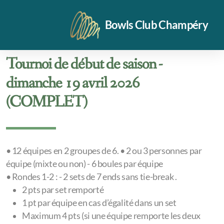
Bowls Club Champéry
Tournoi de début de saison -
dimanche 19 avril 2026
(COMPLET)
Vidéos
Notre halle
•⁠ ⁠12 équipes en 2 groupes de 6. •⁠ ⁠2 ou 3 personnes par
Disponibilité halle été 26
équipe (mixte ou non) - 6 boules par équipe
•⁠ ⁠Rondes 1-2 : - 2 sets de 7 ends sans tie-break .
Entraînements
2 pts par set remporté
Formulaire d'inscription
1 pt par équipe en cas d’égalité dans un set
Maximum 4 pts (si une équipe remporte les deux