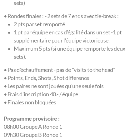
Tarifs publiques
sets)
•⁠ ⁠Rondes finales : - 2 sets de 7 ends avec tie-break :
2 pts par set remporté
1 pt par équipe en cas d’égalité dans un set -1 pt
Tournois internes
supplémentaire pour l’équipe victorieuse.
Equipes inscrites
Maximum 5 pts (si une équipe remporte les deux
sets).
Règlements tournois internes
•⁠ ⁠Pas d'échauffement - pas de "visits to the head"
Tarifs saison 26
•⁠ ⁠Points, Ends, Shots, Shot difference
•⁠ ⁠Les paires ne sont jouées qu'une seule fois
Tournois à Champéry
•⁠ ⁠Frais d'inscription 40.- / équipe
•⁠ ⁠Finales non bloquées
Winter Session 2027
Programme provisoire :
Bowls Champéry Trophy
08h00 Groupe A Ronde 1
Archives tournois
09h30 Groupe B Ronde 1